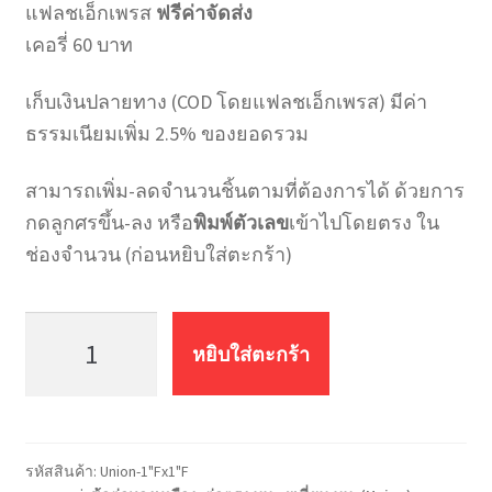
แฟลชเอ็กเพรส
ฟรีค่าจัดส่ง
เคอรี่ 60 บาท
เก็บเงินปลายทาง (COD โดยแฟลชเอ็กเพรส) มีค่า
ธรรมเนียมเพิ่ม 2.5% ของยอดรวม
สามารถเพิ่ม-ลดจำนวนชิ้นตามที่ต้องการได้ ด้วยการ
กดลูกศรขึ้น-ลง หรือ
พิมพ์ตัวเลข
เข้าไปโดยตรง ใน
ช่องจำนวน (ก่อนหยิบใส่ตะกร้า)
จำนวน
ยู
หยิบใส่ตะกร้า
เนี่ยน
ทอง
เหลือง
เกลียว
รหัสสินค้า:
Union-1"Fx1"F
ใน