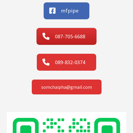
mfpipe
087-705-6688
089-832-0374
somchaipha@gmail.com