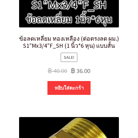
ข้อลดเหลี่ยม ทองเหลือง (ต่อตรงลด ผม.)
S1″Mx3/4″F_SH (1 นิ้ว*6 หุน) แบบสั้น
SALE!
฿
40.00
฿
36.00
หยิบใส่ตะกร้า