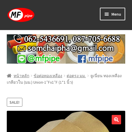
Skip
Skip
Menu
to
to
navigation
content
หน้าแรก
ร้านค้า
วิธีการเดินท่อ PAP
หน้าหลัก
ข้อต่อทองเหลือง
ต่อตรง มม.
ยูเนี่ยน ทองเหลือง
บทความ
เกลียวใน (มม.) Union-1″Fx1″F (1*1 นิ้ว)
วิธีการสั่งซื้อ
SALE!
แจ้งชำระเงิน
ติดต่อเรา