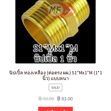
นิปเปิ้ล ทองเหลือง (ต่อตรง ผผ.) S1″Mx1″M (1*1
นิ้ว) แบบหนา
SALE!
฿
93.00
฿
83.00