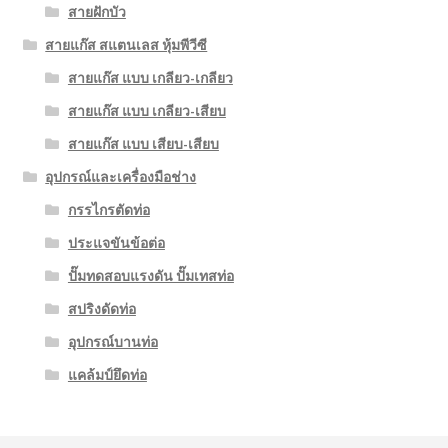
สายฝักบัว
สายแก๊ส สแตนเลส หุ้มพีวีซี
สายแก๊ส แบบ เกลียว-เกลียว
สายแก๊ส แบบ เกลียว-เสียบ
สายแก๊ส แบบ เสียบ-เสียบ
อุปกรณ์และเครื่องมือช่าง
กรรไกรตัดท่อ
ประแจขันข้อต่อ
ปั๊มทดสอบแรงดัน ปั๊มเทสท่อ
สปริงดัดท่อ
อุปกรณ์บานท่อ
แคล้มป์ยึดท่อ