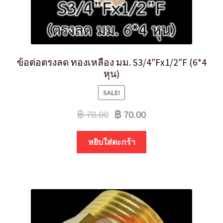
ข้อต่อตรงลด ทองเหลือง มม. S3/4″Fx1/2″F (6*4
หุน)
SALE!
฿
78.00
฿
70.00
หยิบใส่ตะกร้า