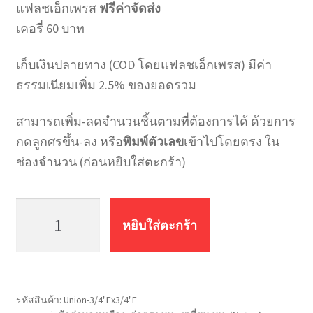
แฟลชเอ็กเพรส
ฟรีค่าจัดส่ง
เคอรี่ 60 บาท
เก็บเงินปลายทาง (COD โดยแฟลชเอ็กเพรส) มีค่า
ธรรมเนียมเพิ่ม 2.5% ของยอดรวม
สามารถเพิ่ม-ลดจำนวนชิ้นตามที่ต้องการได้ ด้วยการ
กดลูกศรขึ้น-ลง หรือ
พิมพ์ตัวเลข
เข้าไปโดยตรง ใน
ช่องจำนวน (ก่อนหยิบใส่ตะกร้า)
จำนวน
ยู
หยิบใส่ตะกร้า
เนี่ยน
ทอง
เหลือง
เกลียว
รหัสสินค้า:
Union-3/4"Fx3/4"F
ใน