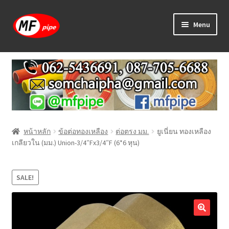
Skip
Skip
Menu
to
to
navigation
content
หน้าแรก
ร้านค้า
วิธีการเดินท่อ PAP
หน้าหลัก
ข้อต่อทองเหลือง
ต่อตรง มม.
ยูเนี่ยน ทองเหลือง
บทความ
เกลียวใน (มม.) Union-3/4″Fx3/4″F (6*6 หุน)
วิธีการสั่งซื้อ
SALE!
แจ้งชำระเงิน
ติดต่อเรา