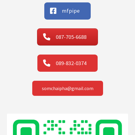
mfpipe
087-705-6688
089-832-0374
somchaipha@gmail.com