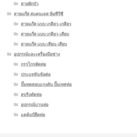
สายฝักบัว
สายแก๊ส สแตนเลส หุ้มพีวีซี
สายแก๊ส แบบ เกลียว-เกลียว
สายแก๊ส แบบ เกลียว-เสียบ
สายแก๊ส แบบ เสียบ-เสียบ
อุปกรณ์และเครื่องมือช่าง
กรรไกรตัดท่อ
ประแจขันข้อต่อ
ปั๊มทดสอบแรงดัน ปั๊มเทสท่อ
สปริงดัดท่อ
อุปกรณ์บานท่อ
แคล้มป์ยึดท่อ