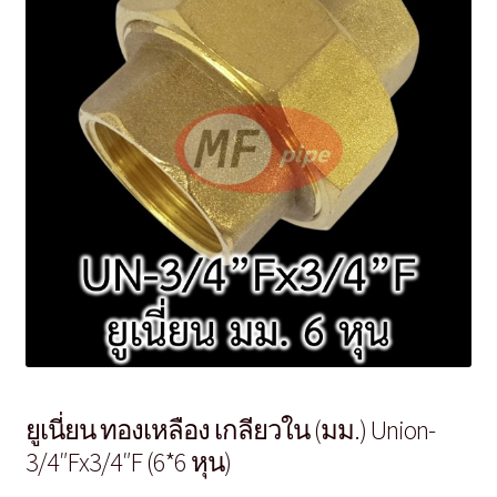
ยูเนี่ยน ทองเหลือง เกลียวใน (มม.) Union-
3/4″Fx3/4″F (6*6 หุน)