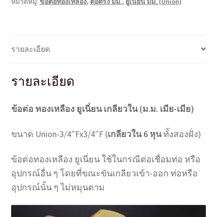
หมวดหมู่:
ข้อต่อทองเหลือง
,
ต่อตรง มม.
,
ยูเนี่ยน มม. (Union)
(มม.)
Union-
3/4"Fx3/4"F
(6*6
รายละเอียด
หุน)
ชิ้น
รายละเอียด
ข้อต่อ ทองเหลือง ยูเนี่ยน เกลียวใน (ม.ม. เมีย-เมีย)
ขนาด Union-3/4″Fx3/4″F (
เกลียวใน 6 หุน
ทั้งสองฝั่ง)
ข้อต่อทองเหลือง ยูเนี่ยน ใช้ในกรณีต่อเชื่อมท่อ หรือ
อุปกรณ์อื่น ๆ โดยที่ขณะขันเกลียวเข้า-ออก ท่อหรือ
อุปกรณ์นั้น ๆ ไม่หมุนตาม